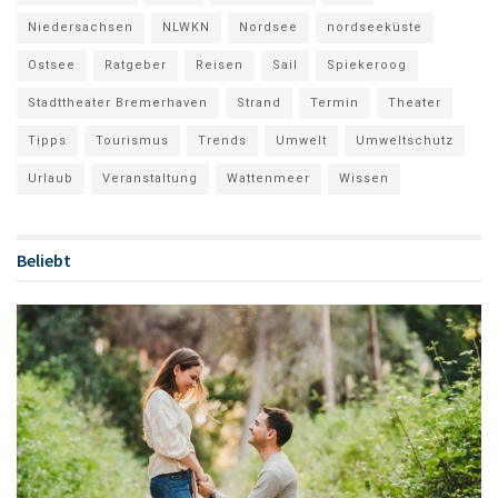
Niedersachsen
NLWKN
Nordsee
nordseeküste
Ostsee
Ratgeber
Reisen
Sail
Spiekeroog
Stadttheater Bremerhaven
Strand
Termin
Theater
Tipps
Tourismus
Trends
Umwelt
Umweltschutz
Urlaub
Veranstaltung
Wattenmeer
Wissen
Beliebt