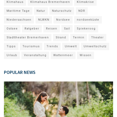
Klimahaus
Klimahaus Bremerhaven
Klimakrise
Maritime Tage
Natur
Naturschutz
NDR
Niedersachsen
NLWKN
Nordsee
nordseeküste
Ostsee
Ratgeber
Reisen
Sail
Spiekeroog
Stadttheater Bremerhaven
Strand
Termin
Theater
Tipps
Tourismus
Trends
Umwelt
Umweltschutz
Urlaub
Veranstaltung
Wattenmeer
Wissen
POPULAR NEWS