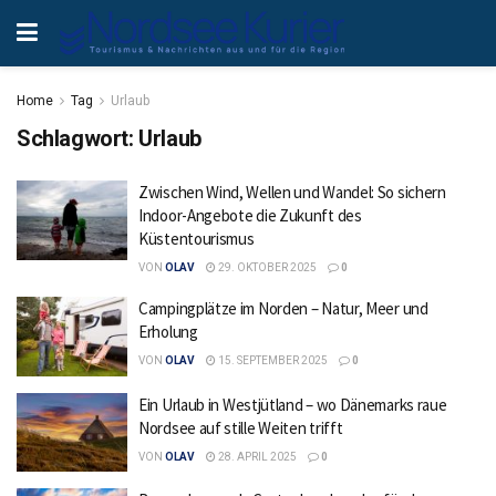
Home
Tag
Urlaub
Schlagwort:
Urlaub
Zwischen Wind, Wellen und Wandel: So sichern
Indoor-Angebote die Zukunft des
Küstentourismus
VON
OLAV
29. OKTOBER 2025
0
Campingplätze im Norden – Natur, Meer und
Erholung
VON
OLAV
15. SEPTEMBER 2025
0
Ein Urlaub in Westjütland – wo Dänemarks raue
Nordsee auf stille Weiten trifft
VON
OLAV
28. APRIL 2025
0