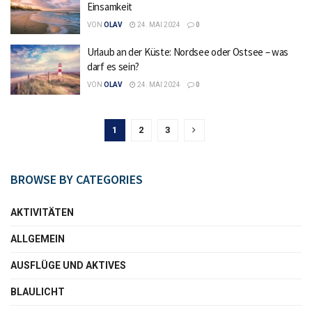
Einsamkeit
VON
OLAV
24. MAI 2024
0
Urlaub an der Küste: Nordsee oder Ostsee – was
darf es sein?
VON
OLAV
24. MAI 2024
0
1
2
3
BROWSE BY CATEGORIES
AKTIVITÄTEN
ALLGEMEIN
AUSFLÜGE UND AKTIVES
BLAULICHT