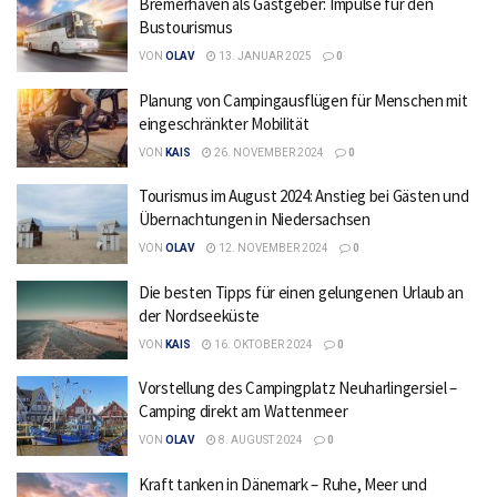
Bremerhaven als Gastgeber: Impulse für den
Bustourismus
VON
OLAV
13. JANUAR 2025
0
Planung von Campingausflügen für Menschen mit
eingeschränkter Mobilität
VON
KAIS
26. NOVEMBER 2024
0
Tourismus im August 2024: Anstieg bei Gästen und
Übernachtungen in Niedersachsen
VON
OLAV
12. NOVEMBER 2024
0
Die besten Tipps für einen gelungenen Urlaub an
der Nordseeküste
VON
KAIS
16. OKTOBER 2024
0
Vorstellung des Campingplatz Neuharlingersiel –
Camping direkt am Wattenmeer
VON
OLAV
8. AUGUST 2024
0
Kraft tanken in Dänemark – Ruhe, Meer und