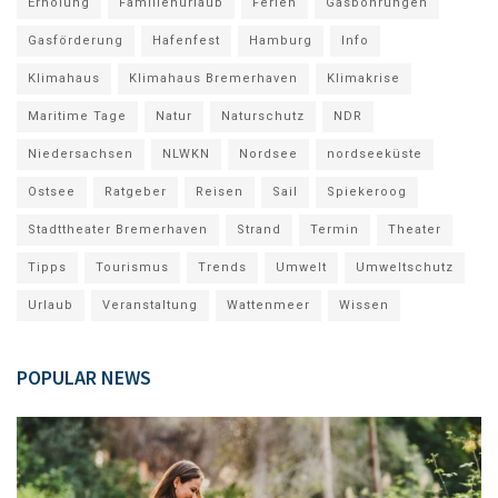
Erholung
Familienurlaub
Ferien
Gasbohrungen
Gasförderung
Hafenfest
Hamburg
Info
Klimahaus
Klimahaus Bremerhaven
Klimakrise
Maritime Tage
Natur
Naturschutz
NDR
Niedersachsen
NLWKN
Nordsee
nordseeküste
Ostsee
Ratgeber
Reisen
Sail
Spiekeroog
Stadttheater Bremerhaven
Strand
Termin
Theater
Tipps
Tourismus
Trends
Umwelt
Umweltschutz
Urlaub
Veranstaltung
Wattenmeer
Wissen
POPULAR NEWS