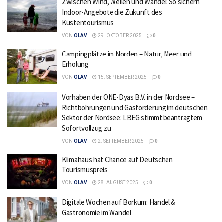
Zwischen Wind, Wellen und Wandel: So sichern
Indoor-Angebote die Zukunft des
Küstentourismus
VON
OLAV
29. OKTOBER 2025
0
Campingplätze im Norden – Natur, Meer und
Erholung
VON
OLAV
15. SEPTEMBER 2025
0
Vorhaben der ONE-Dyas B.V. in der Nordsee –
Richtbohrungen und Gasförderung im deutschen
Sektor der Nordsee: LBEG stimmt beantragtem
Sofortvollzug zu
VON
OLAV
2. SEPTEMBER 2025
0
Klimahaus hat Chance auf Deutschen
Tourismuspreis
VON
OLAV
28. AUGUST 2025
0
Digitale Wochen auf Borkum: Handel &
Gastronomie im Wandel