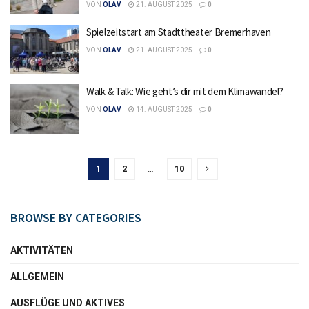
VON
OLAV
21. AUGUST 2025
0
Spielzeitstart am Stadttheater Bremerhaven
VON
OLAV
21. AUGUST 2025
0
Walk & Talk: Wie geht’s dir mit dem Klimawandel?
VON
OLAV
14. AUGUST 2025
0
1
2
…
10
BROWSE BY CATEGORIES
AKTIVITÄTEN
ALLGEMEIN
AUSFLÜGE UND AKTIVES