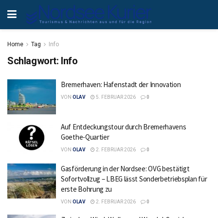
Home
Tag
Info
Schlagwort:
Info
Bremerhaven: Hafenstadt der Innovation
VON
OLAV
5. FEBRUAR 2026
0
Auf Entdeckungstour durch Bremerhavens
Goethe-Quartier
VON
OLAV
2. FEBRUAR 2026
0
Gasförderung in der Nordsee: OVG bestätigt
Sofortvollzug – LBEG lässt Sonderbetriebsplan für
erste Bohrung zu
VON
OLAV
2. FEBRUAR 2026
0