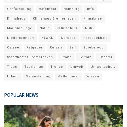
Gasförderung
Hafenfest
Hamburg
Info
Klimahaus
Klimahaus Bremerhaven
Klimakrise
Maritime Tage
Natur
Naturschutz
NDR
Niedersachsen
NLWKN
Nordsee
nordseeküste
Ostsee
Ratgeber
Reisen
Sail
Spiekeroog
Stadttheater Bremerhaven
Strand
Termin
Theater
Tipps
Tourismus
Trends
Umwelt
Umweltschutz
Urlaub
Veranstaltung
Wattenmeer
Wissen
POPULAR NEWS