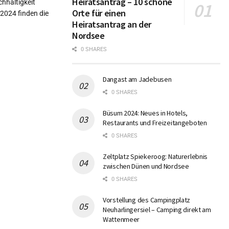
Heiratsantrag – 10 schöne
hhaltigkeit
Orte für einen
2024 finden die
Heiratsantrag an der
Nordsee
0 SHARES
Dangast am Jadebusen
0 SHARES
Büsum 2024: Neues in Hotels,
Restaurants und Freizeitangeboten
0 SHARES
Zeltplatz Spiekeroog: Naturerlebnis
zwischen Dünen und Nordsee
0 SHARES
Vorstellung des Campingplatz
Neuharlingersiel – Camping direkt am
Wattenmeer