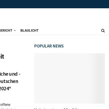
ERICHT
BLAULICHT
POPULAR NEWS
it
che und -
eutschen
2024“
roffene