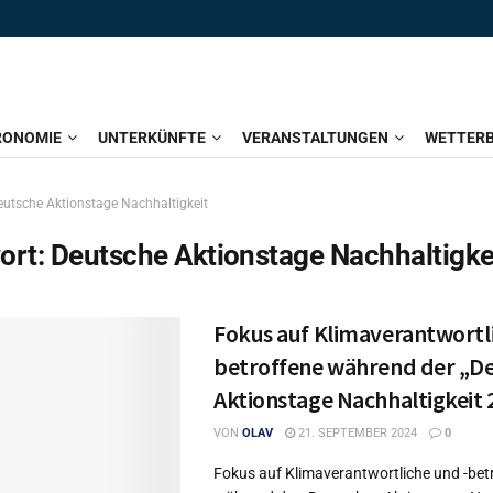
RONOMIE
UNTERKÜNFTE
VERANSTALTUNGEN
WETTERB
eutsche Aktionstage Nachhaltigkeit
ort:
Deutsche Aktionstage Nachhaltigke
Fokus auf Klimaverantwortli
betroffene während der „D
Aktionstage Nachhaltigkeit 
VON
OLAV
21. SEPTEMBER 2024
0
Fokus auf Klimaverantwortliche und -bet