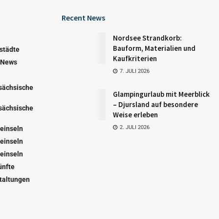
Recent News
Nordsee Strandkorb:
Bauform, Materialien und
städte
Kaufkriterien
 News
7. JULI 2026
sächsische
Glampingurlaub mit Meerblick
– Djursland auf besondere
sächsische
Weise erleben
2. JULI 2026
einseln
einseln
einseln
ünfte
taltungen