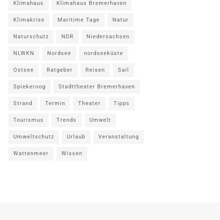
Klimahaus
Klimahaus Bremerhaven
Klimakrise
Maritime Tage
Natur
Naturschutz
NDR
Niedersachsen
NLWKN
Nordsee
nordseeküste
Ostsee
Ratgeber
Reisen
Sail
Spiekeroog
Stadttheater Bremerhaven
Strand
Termin
Theater
Tipps
Tourismus
Trends
Umwelt
Umweltschutz
Urlaub
Veranstaltung
Wattenmeer
Wissen