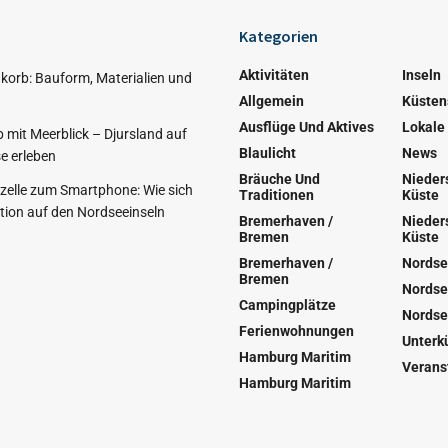
Kategorien
Aktivitäten
Inseln
korb: Bauform, Materialien und
Allgemein
Küsten
Ausflüge Und Aktives
Lokale
 mit Meerblick – Djursland auf
Blaulicht
News
e erleben
Bräuche Und
Nieder
nzelle zum Smartphone: Wie sich
Traditionen
Küste
ion auf den Nordseeinseln
Bremerhaven /
Nieder
Bremen
Küste
Bremerhaven /
Nordse
Bremen
Nordse
Campingplätze
Nordse
Ferienwohnungen
Unterk
Hamburg Maritim
Verans
Hamburg Maritim