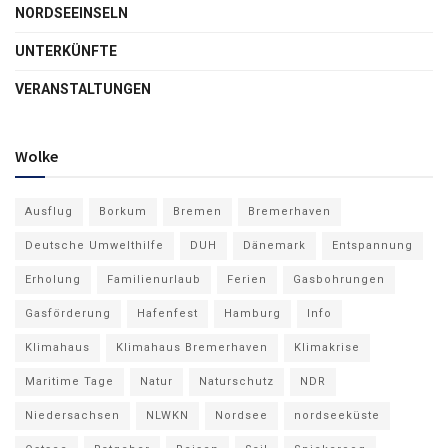
NORDSEEINSELN
UNTERKÜNFTE
VERANSTALTUNGEN
Wolke
Ausflug
Borkum
Bremen
Bremerhaven
Deutsche Umwelthilfe
DUH
Dänemark
Entspannung
Erholung
Familienurlaub
Ferien
Gasbohrungen
Gasförderung
Hafenfest
Hamburg
Info
Klimahaus
Klimahaus Bremerhaven
Klimakrise
Maritime Tage
Natur
Naturschutz
NDR
Niedersachsen
NLWKN
Nordsee
nordseeküste