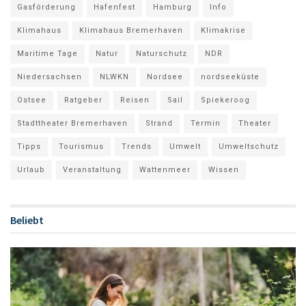
Gasförderung
Hafenfest
Hamburg
Info
Klimahaus
Klimahaus Bremerhaven
Klimakrise
Maritime Tage
Natur
Naturschutz
NDR
Niedersachsen
NLWKN
Nordsee
nordseeküste
Ostsee
Ratgeber
Reisen
Sail
Spiekeroog
Stadttheater Bremerhaven
Strand
Termin
Theater
Tipps
Tourismus
Trends
Umwelt
Umweltschutz
Urlaub
Veranstaltung
Wattenmeer
Wissen
Beliebt