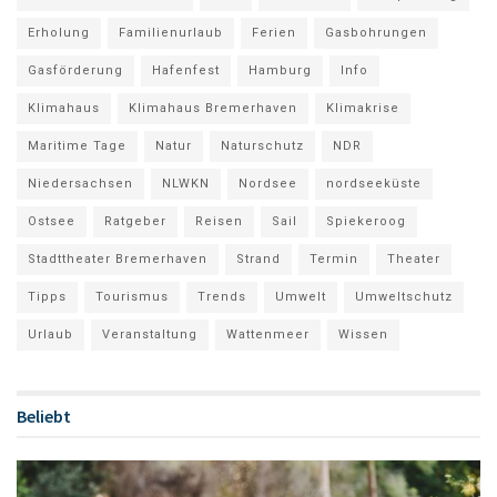
Erholung
Familienurlaub
Ferien
Gasbohrungen
Gasförderung
Hafenfest
Hamburg
Info
Klimahaus
Klimahaus Bremerhaven
Klimakrise
Maritime Tage
Natur
Naturschutz
NDR
Niedersachsen
NLWKN
Nordsee
nordseeküste
Ostsee
Ratgeber
Reisen
Sail
Spiekeroog
Stadttheater Bremerhaven
Strand
Termin
Theater
Tipps
Tourismus
Trends
Umwelt
Umweltschutz
Urlaub
Veranstaltung
Wattenmeer
Wissen
Beliebt