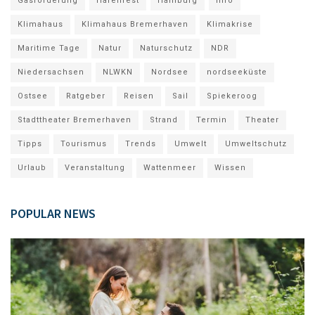
Gasförderung
Hafenfest
Hamburg
Info
Klimahaus
Klimahaus Bremerhaven
Klimakrise
Maritime Tage
Natur
Naturschutz
NDR
Niedersachsen
NLWKN
Nordsee
nordseeküste
Ostsee
Ratgeber
Reisen
Sail
Spiekeroog
Stadttheater Bremerhaven
Strand
Termin
Theater
Tipps
Tourismus
Trends
Umwelt
Umweltschutz
Urlaub
Veranstaltung
Wattenmeer
Wissen
POPULAR NEWS