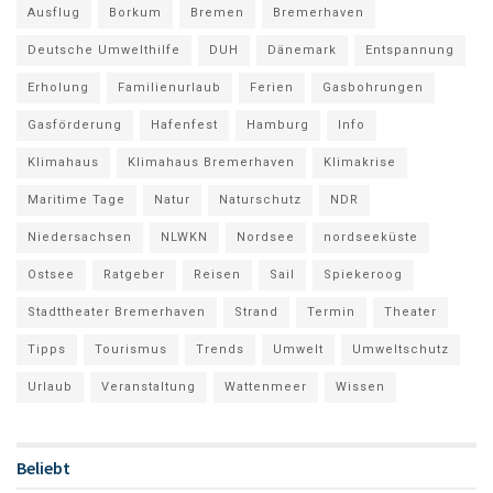
Ausflug
Borkum
Bremen
Bremerhaven
Deutsche Umwelthilfe
DUH
Dänemark
Entspannung
Erholung
Familienurlaub
Ferien
Gasbohrungen
Gasförderung
Hafenfest
Hamburg
Info
Klimahaus
Klimahaus Bremerhaven
Klimakrise
Maritime Tage
Natur
Naturschutz
NDR
Niedersachsen
NLWKN
Nordsee
nordseeküste
Ostsee
Ratgeber
Reisen
Sail
Spiekeroog
Stadttheater Bremerhaven
Strand
Termin
Theater
Tipps
Tourismus
Trends
Umwelt
Umweltschutz
Urlaub
Veranstaltung
Wattenmeer
Wissen
Beliebt