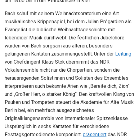
um 18.00 Uhr in der Petruskirche in Kiel.
Bach schuf mit seinem Weihnachtsoratorium eine Art
musikalisches Krippenspiel, bei dem Julian Prégardien als
Evangelist die biblische Weihnachtsgeschichte mit
lebendiger Musik durchwebt. Die festlichen Jubelchöre
wurden von Bach sorgsam aus älteren, besonders
gelungenen Kantaten zusammengestellt. Unter der
Leitung
von Chefdirigent Klaas Stok übernimmt das NDR
Vokalensemble nicht nur die Chorpartien, sondern die
herausragenden Solistinnen und Solisten des Ensembles
interpretieren auch bekannte Arien wie „Bereite dich, Zion“
und „Großer Herr, o starker König“. Den kraftvollen Klang von
Pauken und Trompeten steuert die Akademie für Alte Musik
Berlin bei, ein mehrfach ausgezeichnetes
Originalklangensemble von internationaler Spitzenklasse.
Ursprünglich in sechs Kantaten für verschiedene
Festtagsgottesdienste komponiert,
präsentiert
das NDR