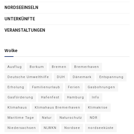
NORDSEEINSELN
UNTERKÜNFTE
VERANSTALTUNGEN
Wolke
Ausflug
Borkum
Bremen
Bremerhaven
Deutsche Umwelthilfe
DUH
Dänemark
Entspannung
Erholung
Familienurlaub
Ferien
Gasbohrungen
Gasförderung
Hafenfest
Hamburg
Info
Klimahaus
Klimahaus Bremerhaven
Klimakrise
Maritime Tage
Natur
Naturschutz
NDR
Niedersachsen
NLWKN
Nordsee
nordseeküste