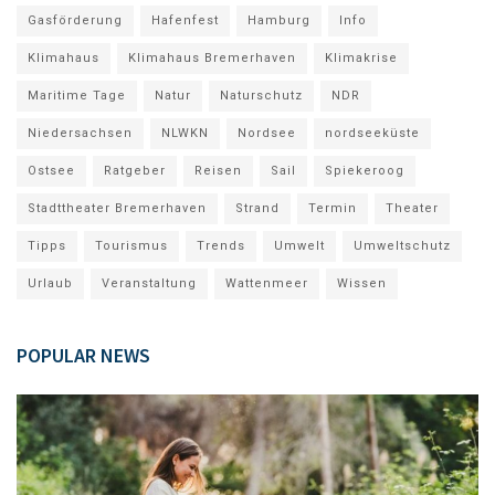
Gasförderung
Hafenfest
Hamburg
Info
Klimahaus
Klimahaus Bremerhaven
Klimakrise
Maritime Tage
Natur
Naturschutz
NDR
Niedersachsen
NLWKN
Nordsee
nordseeküste
Ostsee
Ratgeber
Reisen
Sail
Spiekeroog
Stadttheater Bremerhaven
Strand
Termin
Theater
Tipps
Tourismus
Trends
Umwelt
Umweltschutz
Urlaub
Veranstaltung
Wattenmeer
Wissen
POPULAR NEWS