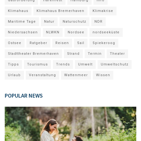
Gasförderung
Hafenfest
Hamburg
Info
Klimahaus
Klimahaus Bremerhaven
Klimakrise
Maritime Tage
Natur
Naturschutz
NDR
Niedersachsen
NLWKN
Nordsee
nordseeküste
Ostsee
Ratgeber
Reisen
Sail
Spiekeroog
Stadttheater Bremerhaven
Strand
Termin
Theater
Tipps
Tourismus
Trends
Umwelt
Umweltschutz
Urlaub
Veranstaltung
Wattenmeer
Wissen
POPULAR NEWS