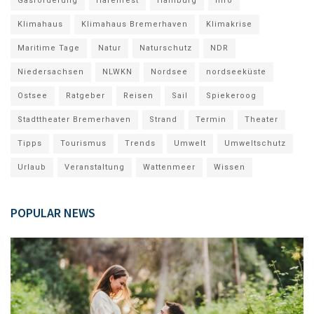
Gasförderung
Hafenfest
Hamburg
Info
Klimahaus
Klimahaus Bremerhaven
Klimakrise
Maritime Tage
Natur
Naturschutz
NDR
Niedersachsen
NLWKN
Nordsee
nordseeküste
Ostsee
Ratgeber
Reisen
Sail
Spiekeroog
Stadttheater Bremerhaven
Strand
Termin
Theater
Tipps
Tourismus
Trends
Umwelt
Umweltschutz
Urlaub
Veranstaltung
Wattenmeer
Wissen
POPULAR NEWS