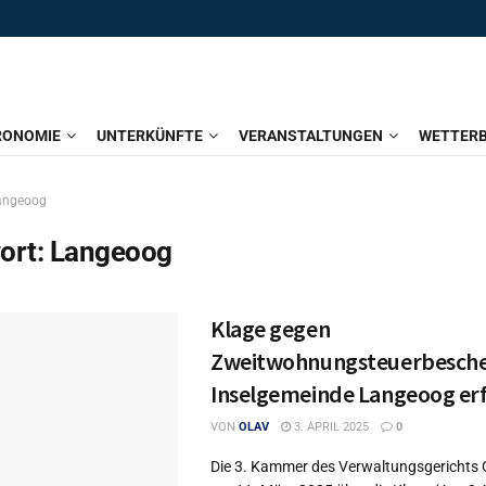
RONOMIE
UNTERKÜNFTE
VERANSTALTUNGEN
WETTERB
angeoog
ort:
Langeoog
Klage gegen
Zweitwohnungsteuerbesche
Inselgemeinde Langeoog erf
VON
OLAV
3. APRIL 2025
0
Die 3. Kammer des Verwaltungsgerichts 