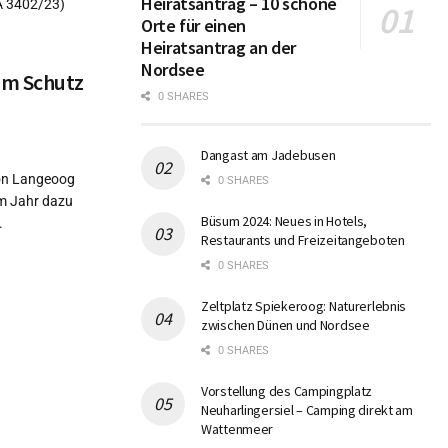
Heiratsantrag – 10 schöne
 A 3402/23)
Orte für einen
Heiratsantrag an der
Nordsee
um Schutz
0 SHARES
Dangast am Jadebusen
on Langeoog
0 SHARES
em Jahr dazu
Büsum 2024: Neues in Hotels,
.
Restaurants und Freizeitangeboten
0 SHARES
Zeltplatz Spiekeroog: Naturerlebnis
zwischen Dünen und Nordsee
0 SHARES
Vorstellung des Campingplatz
Neuharlingersiel – Camping direkt am
Wattenmeer