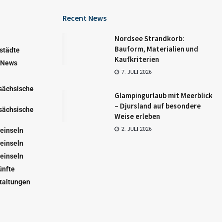
Recent News
Nordsee Strandkorb:
Bauform, Materialien und
städte
Kaufkriterien
 News
7. JULI 2026
sächsische
Glampingurlaub mit Meerblick
– Djursland auf besondere
sächsische
Weise erleben
2. JULI 2026
einseln
einseln
einseln
ünfte
taltungen