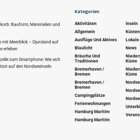
Kategorien
Aktivitäten
Inseln
korb: Bauform, Materialien und
Allgemein
Küsten
Ausflüge Und Aktives
Lokale
 mit Meerblick – Djursland auf
Blaulicht
News
e erleben
Bräuche Und
Nieder
nzelle zum Smartphone: Wie sich
Traditionen
Küste
ion auf den Nordseeinseln
Bremerhaven /
Nieder
Bremen
Küste
Bremerhaven /
Nordse
Bremen
Nordse
Campingplätze
Nordse
Ferienwohnungen
Unterk
Hamburg Maritim
Verans
Hamburg Maritim