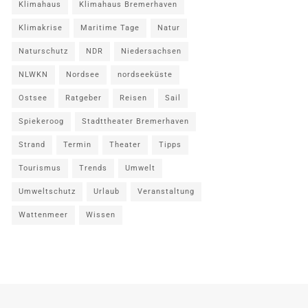
Klimahaus
Klimahaus Bremerhaven
Klimakrise
Maritime Tage
Natur
Naturschutz
NDR
Niedersachsen
NLWKN
Nordsee
nordseeküste
Ostsee
Ratgeber
Reisen
Sail
Spiekeroog
Stadttheater Bremerhaven
Strand
Termin
Theater
Tipps
Tourismus
Trends
Umwelt
Umweltschutz
Urlaub
Veranstaltung
Wattenmeer
Wissen