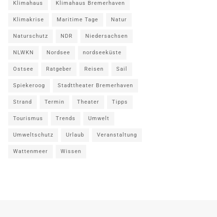
Klimahaus
Klimahaus Bremerhaven
Klimakrise
Maritime Tage
Natur
Naturschutz
NDR
Niedersachsen
NLWKN
Nordsee
nordseeküste
Ostsee
Ratgeber
Reisen
Sail
Spiekeroog
Stadttheater Bremerhaven
Strand
Termin
Theater
Tipps
Tourismus
Trends
Umwelt
Umweltschutz
Urlaub
Veranstaltung
Wattenmeer
Wissen