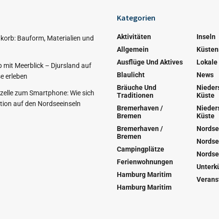
Kategorien
Aktivitäten
Inseln
korb: Bauform, Materialien und
Allgemein
Küsten
Ausflüge Und Aktives
Lokale
 mit Meerblick – Djursland auf
Blaulicht
News
e erleben
Bräuche Und
Nieder
nzelle zum Smartphone: Wie sich
Traditionen
Küste
ion auf den Nordseeinseln
Bremerhaven /
Nieder
Bremen
Küste
Bremerhaven /
Nordse
Bremen
Nordse
Campingplätze
Nordse
Ferienwohnungen
Unterk
Hamburg Maritim
Verans
Hamburg Maritim