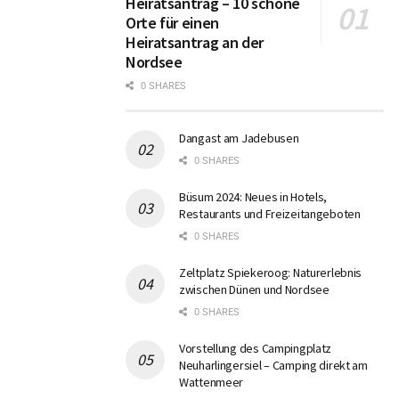
Heiratsantrag – 10 schöne
Orte für einen
Heiratsantrag an der
Nordsee
0 SHARES
Dangast am Jadebusen
0 SHARES
Büsum 2024: Neues in Hotels,
Restaurants und Freizeitangeboten
0 SHARES
Zeltplatz Spiekeroog: Naturerlebnis
zwischen Dünen und Nordsee
0 SHARES
Vorstellung des Campingplatz
Neuharlingersiel – Camping direkt am
Wattenmeer