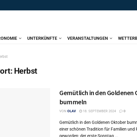
RONOMIE
UNTERKÜNFTE
VERANSTALTUNGEN
WETTERB
erbst
ort:
Herbst
Gemütlich in den Goldenen
bummeln
VON
OLAV
18. SEPTEMBER 2024
0
Gemütlich in den Goldenen Oktober bumme
einer schönen Tradition für Familien und
geworden: der erste Sonntag ...