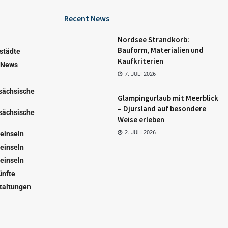
Recent News
Nordsee Strandkorb:
Bauform, Materialien und
städte
Kaufkriterien
 News
7. JULI 2026
sächsische
Glampingurlaub mit Meerblick
– Djursland auf besondere
sächsische
Weise erleben
2. JULI 2026
einseln
einseln
einseln
ünfte
taltungen