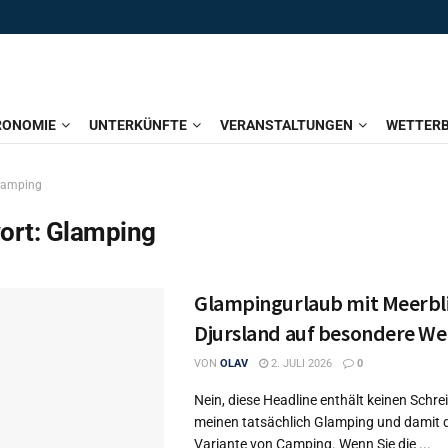
RONOMIE
UNTERKÜNFTE
VERANSTALTUNGEN
WETTERB
lamping
ort:
Glamping
Glampingurlaub mit Meerbli
Djursland auf besondere We
VON
OLAV
2. JULI 2026
0
Nein, diese Headline enthält keinen Schrei
meinen tatsächlich Glamping und damit d
Variante von Camping. Wenn Sie die ...