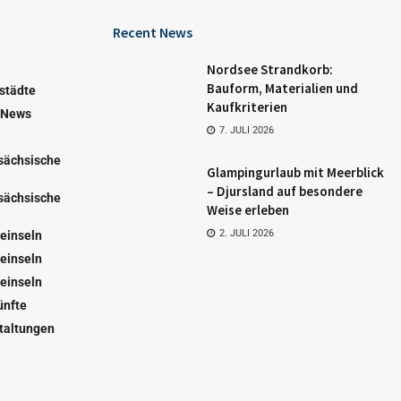
Recent News
Nordsee Strandkorb:
Bauform, Materialien und
städte
Kaufkriterien
 News
7. JULI 2026
sächsische
Glampingurlaub mit Meerblick
– Djursland auf besondere
sächsische
Weise erleben
2. JULI 2026
einseln
einseln
einseln
ünfte
taltungen