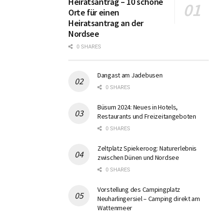
Heiratsantrag – 10 schöne
Orte für einen
Heiratsantrag an der
Nordsee
0 SHARES
Dangast am Jadebusen
0 SHARES
Büsum 2024: Neues in Hotels,
Restaurants und Freizeitangeboten
0 SHARES
Zeltplatz Spiekeroog: Naturerlebnis
zwischen Dünen und Nordsee
0 SHARES
Vorstellung des Campingplatz
Neuharlingersiel – Camping direkt am
Wattenmeer