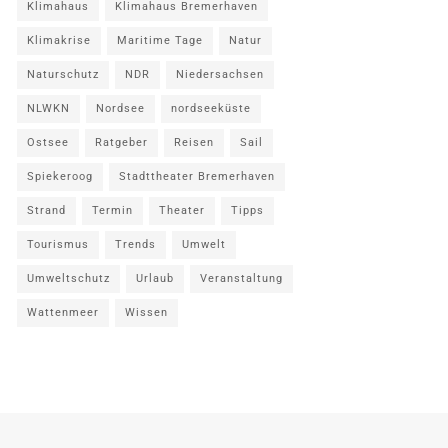
Klimahaus
Klimahaus Bremerhaven
Klimakrise
Maritime Tage
Natur
Naturschutz
NDR
Niedersachsen
NLWKN
Nordsee
nordseeküste
Ostsee
Ratgeber
Reisen
Sail
Spiekeroog
Stadttheater Bremerhaven
Strand
Termin
Theater
Tipps
Tourismus
Trends
Umwelt
Umweltschutz
Urlaub
Veranstaltung
Wattenmeer
Wissen