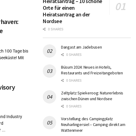
Heiratsantrag – 10 schöne
Orte für einen
Heiratsantrag an der
rhaven:
Nordsee
e
0 SHARES
Dangast am Jadebusen
ch 100 Tage bis
0 SHARES
seeküste! Mit
Büsum 2024: Neues in Hotels,
Restaurants und Freizeitangeboten
0 SHARES
visory
Zeltplatz Spiekeroog: Naturerlebnis
zwischen Dünen und Nordsee
0 SHARES
und Industry
Vorstellung des Campingplatz
rd
Neuharlingersiel – Camping direkt am
...
Wattenmeer