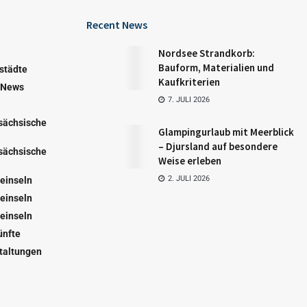
Recent News
Nordsee Strandkorb:
Bauform, Materialien und
städte
Kaufkriterien
 News
7. JULI 2026
sächsische
Glampingurlaub mit Meerblick
– Djursland auf besondere
sächsische
Weise erleben
2. JULI 2026
einseln
einseln
einseln
ünfte
taltungen