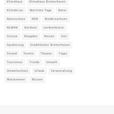
Klimahaus
Klimahaus Bremerhaven
Klimakrise
Maritime Tage
Natur
Naturschutz
NDR
Niedersachsen
NLWKN
Nordsee
nordseeküste
Ostsee
Ratgeber
Reisen
Sail
Spiekeroog
Stadttheater Bremerhaven
Strand
Termin
Theater
Tipps
Tourismus
Trends
Umwelt
Umweltschutz
Urlaub
Veranstaltung
Wattenmeer
Wissen