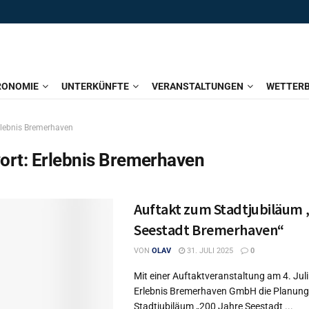
RONOMIE
UNTERKÜNFTE
VERANSTALTUNGEN
WETTERB
rlebnis Bremerhaven
ort:
Erlebnis Bremerhaven
Auftakt zum Stadtjubiläum 
Seestadt Bremerhaven“
VON
OLAV
31. JULI 2025
0
Mit einer Auftaktveranstaltung am 4. Juli
Erlebnis Bremerhaven GmbH die Planung
Stadtjubiläum „200 Jahre Seestadt ...