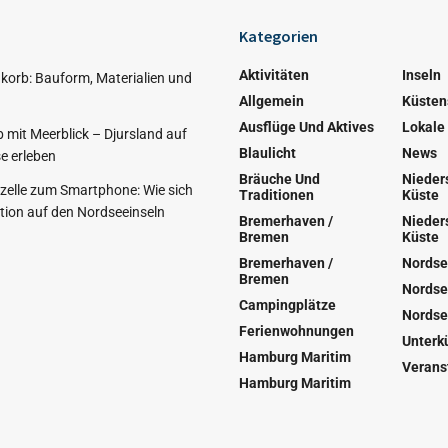
Kategorien
Aktivitäten
Inseln
korb: Bauform, Materialien und
Allgemein
Küsten
Ausflüge Und Aktives
Lokale
 mit Meerblick – Djursland auf
Blaulicht
News
e erleben
Bräuche Und
Nieder
nzelle zum Smartphone: Wie sich
Traditionen
Küste
ion auf den Nordseeinseln
Bremerhaven /
Nieder
Bremen
Küste
Bremerhaven /
Nordse
Bremen
Nordse
Campingplätze
Nordse
Ferienwohnungen
Unterk
Hamburg Maritim
Verans
Hamburg Maritim