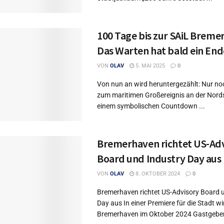
100 Tage bis zur SAiL Breme
Das Warten hat bald ein End
VON
OLAV
5. MAI 2025
0
Von nun an wird heruntergezählt: Nur no
zum maritimen Großereignis an der Nord
einem symbolischen Countdown ...
Bremerhaven richtet US-Ad
Board und Industry Day aus
VON
OLAV
8. OKTOBER 2024
0
Bremerhaven richtet US-Advisory Board 
Day aus In einer Premiere für die Stadt wi
Bremerhaven im Oktober 2024 Gastgeber 