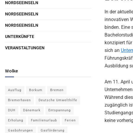
NORDSEEINSELN
In der aktue
NORDSEEINSELN
innovativen W
NORDSEEINSELN
binden. Eine 
Bachelorstudi
UNTERKÜNFTE
konzipiert für
VERANSTALTUNGEN
sich an
Unte
Führungskräft
Ausbildung s
Wolke
Am 11. April 
Unternehmensv
Ausflug
Borkum
Bremen
Während dies
Bremerhaven
Deutsche Umwelthilfe
zugänglich is
DUH
Dänemark
Entspannung
Studiengangs.
keine vorher
Erholung
Familienurlaub
Ferien
Gasbohrungen
Gasförderung