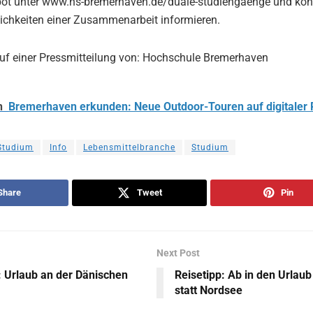
ot unter www.hs-bremerhaven.de/duale-studiengaenge und könn
ichkeiten einer Zusammenarbeit informieren.
auf einer Pressmitteilung von: Hochschule Bremerhaven
h
Bremerhaven erkunden: Neue Outdoor-Touren auf digitaler 
Studium
Info
Lebensmittelbranche
Studium
Share
Tweet
Pin
Next Post
: Urlaub an der Dänischen
Reisetipp: Ab in den Urlau
statt Nordsee