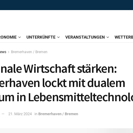
RONOMIE
UNTERKÜNFTE
VERANSTALTUNGEN
WETTERB
News
Bremerhaven / Bremen
nale Wirtschaft stärken:
rhaven lockt mit dualem
um in Lebensmitteltechnol
21. März 2024
in
Bremerhaven / Bremen