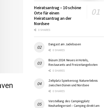
Heiratsantrag – 10 schöne
Orte für einen
Heiratsantrag an der
Nordsee
0 SHARES
Dangast am Jadebusen
0 SHARES
Büsum 2024: Neues in Hotels,
Restaurants und Freizeitangeboten
0 SHARES
Zeltplatz Spiekeroog: Naturerlebnis
aven
zwischen Dünen und Nordsee
0 SHARES
Vorstellung des Campingplatz
Neuharlingersiel – Camping direkt am