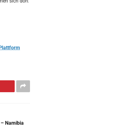
en sich dort
Plattform
b – Namibia