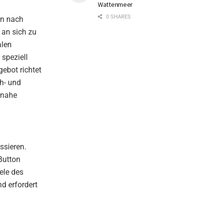
Wattenmeer
0 SHARES
en nach
 an sich zu
alen
speziell
gebot richtet
ch- und
snahe
ssieren.
Button
ele des
d erfordert