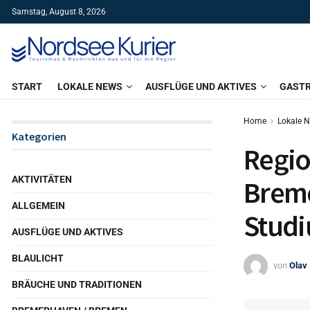
Samstag, August 8, 2026
START
LOKALE NEWS
AUSFLÜGE UND AKTIVES
GAST
Home
Lokale 
Kategorien
Regio
AKTIVITÄTEN
Breme
ALLGEMEIN
Studi
AUSFLÜGE UND AKTIVES
BLAULICHT
von
Olav
BRÄUCHE UND TRADITIONEN