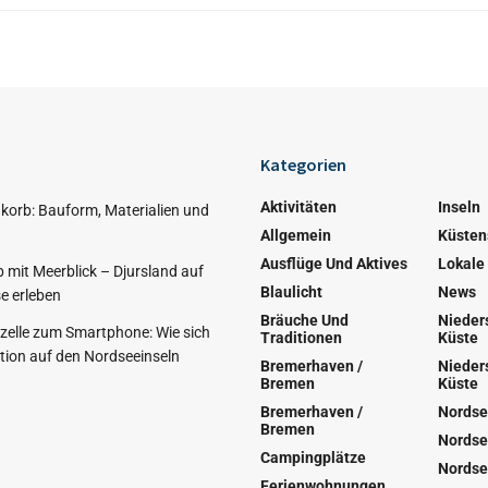
Kategorien
Aktivitäten
Inseln
korb: Bauform, Materialien und
Allgemein
Küsten
Ausflüge Und Aktives
Lokale
 mit Meerblick – Djursland auf
Blaulicht
News
e erleben
Bräuche Und
Nieder
nzelle zum Smartphone: Wie sich
Traditionen
Küste
ion auf den Nordseeinseln
Bremerhaven /
Nieder
Bremen
Küste
Bremerhaven /
Nordse
Bremen
Nordse
Campingplätze
Nordse
Ferienwohnungen