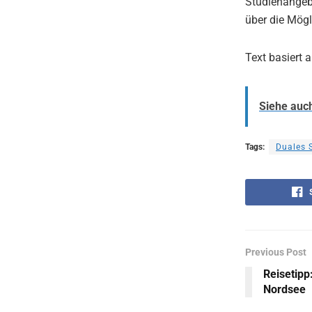
Studienangeb
über die Mögl
Text basiert 
Siehe auc
Tags:
Duales 
Previous Post
Reisetipp
Nordsee