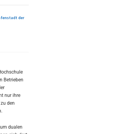
fenstadt der
 Hochschule
en Betrieben
der
t nur ihre
 zu den
n.
 zum dualen