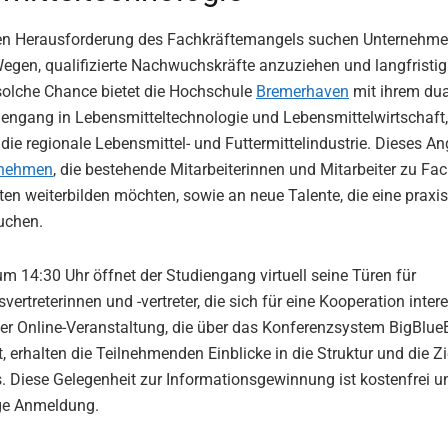
llen Herausforderung des Fachkräftemangels suchen Unternehm
egen, qualifizierte Nachwuchskräfte anzuziehen und langfristig
solche Chance bietet die Hochschule
Bremerhaven
mit ihrem du
engang in Lebensmitteltechnologie und Lebensmittelwirtschaft, 
 die regionale Lebensmittel- und Futtermittelindustrie. Dieses An
rnehmen
, die bestehende Mitarbeiterinnen und Mitarbeiter zu Fa
en weiterbilden möchten, sowie an neue Talente, die eine praxi
uchen.
um 14:30 Uhr öffnet der Studiengang virtuell seine Türen für
ertreterinnen und -vertreter, die sich für eine Kooperation intere
er Online-Veranstaltung, die über das Konferenzsystem BigBlue
t, erhalten die Teilnehmenden Einblicke in die Struktur und die Zi
 Diese Gelegenheit zur Informationsgewinnung ist kostenfrei un
ige Anmeldung.