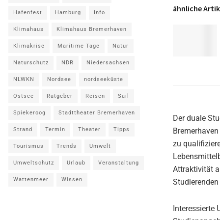
ähnliche Artik
Hafenfest
Hamburg
Info
Klimahaus
Klimahaus Bremerhaven
Klimakrise
Maritime Tage
Natur
Naturschutz
NDR
Niedersachsen
NLWKN
Nordsee
nordseeküste
Ostsee
Ratgeber
Reisen
Sail
Spiekeroog
Stadttheater Bremerhaven
Der duale St
Bremerhaven v
Strand
Termin
Theater
Tipps
zu qualifizie
Tourismus
Trends
Umwelt
Lebensmittelb
Umweltschutz
Urlaub
Veranstaltung
Attraktivität 
Wattenmeer
Wissen
Studierenden 
Interessierte