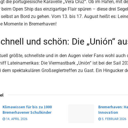
gt die portugiesische Karavelle „Vera Cruz“. Ob im Hafen, mit d
 beim Open Ship das einzigartige Flair spüren – diese drei Sege
selbst an Bord zu gehen. Vom 13. bis 17. August heißt es: Leine
he Momente in Bremerhaven!
schnell und schön: Die „Unión“ a
ktuell größte, schnellste und in den Augen vieler Fans wohl auch
iff Lateinamerikas: Die Viermastbark „Unión“ ist bei der Sail 2
i dem spektakulären Großseglertreffen zu Gast. Ein Hingucker d
el
Klimawissen für bis zu 1000
Bremerhaven: Ha
Bremerhavener Schulkinder
Innovation
14. APRIL 2026
5. FEBRUAR 2026