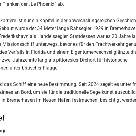
n Planken der „Le Phoenix“ ab.
karriere ist nur ein Kapitel in der abwechslungsreichen Geschich
Gebaut wurde der 34 Meter lange Rahsegler 1929 in Bremerhave
Frederikshavn als Handelssegler. Stattdessen war es 20 Jahre la
 Missionsschiff unterwegs, bevor es für den Frachtverkehr genu
es Verfalls in Florida und einem Eigentümerwechsel glänzte di
 zwei Jahrzehnte lang als pittoresker Drehort für historische
nen unter britischer Flagge.
 das Schiff eine neue Bestimmung. Seit 2024 segelt es unter f
ainees an Bord, um sie für die traditionelle Segelkunst auszubild
d in Bremerhaven im Neuen Hafen festmachen. besichtigt werde
ef
rigg