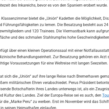
lütezeit des Inkareichs, bevor es von den Spaniern erobert wurde.
 Klassenzimmer bietet die „Unión“ Kadetten die Möglichkeit, Disz
Führungsfähigkeiten zu lernen. Die Besatzung besteht aus 24 O
ewmitgliedern und 120 Trainees. Die Viermastbark kann aufgrun
fläche und des schmalen Stahlrumpfes hohe Geschwindigkeiten 
rfügt über einen kleinen Operationssaal mit einer Notfallaussta
zinische Behandlungseinheit. Zur Besatzung gehören ein Arzt 
htige Voraussetzungen für eine Weltreise mit langen Seezeiten.
at sich die „Unión“ auf ihre lange Reise nach Bremerhaven gem
ßem militärischen Ehren verabschiedet. Perus Präsident betonte
eisende Botschafterin ihres Landes unterwegs ist, als ein Zeugnis
d Kultur des Landes. Ziel der Europa-Reise sei es auch, den
Tou
ür die „Marke Peru“ zu werben. Erst im November wird das Schi
in seinen Heimathafen einlaufen.