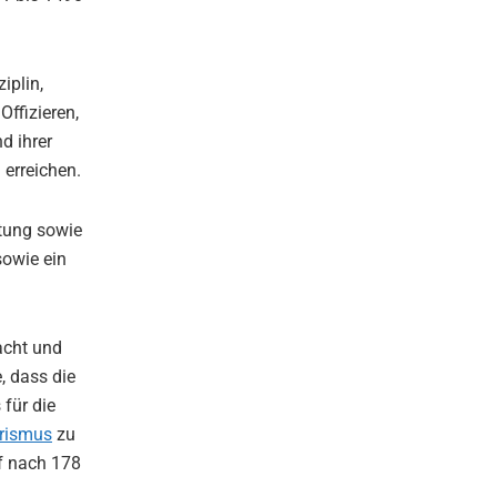
iplin,
ffizieren,
d ihrer
erreichen.
ttung sowie
sowie ein
acht und
, dass die
 für die
rismus
zu
ff nach 178