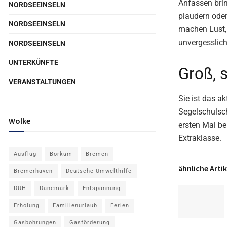
Anfassen brin
NORDSEEINSELN
plaudern oder
NORDSEEINSELN
machen Lust, 
unvergesslic
NORDSEEINSELN
UNTERKÜNFTE
Groß, 
VERANSTALTUNGEN
Sie ist das a
Segelschulsch
Wolke
ersten Mal be
Extraklasse.
Ausflug
Borkum
Bremen
ähnliche Artik
Bremerhaven
Deutsche Umwelthilfe
DUH
Dänemark
Entspannung
Erholung
Familienurlaub
Ferien
Gasbohrungen
Gasförderung