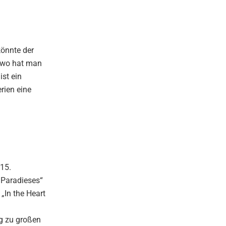
önnte der
dwo hat man
st ein
rien eine
 15.
 Paradieses“
„In the Heart
ng zu großen