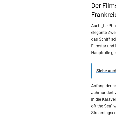
Der Film
Frankrei
Auch „Le Pho
elegante Zwe
das Schiff sc
Filmstar und 
Hauptrolle ges
Siehe auc
Anfang der ne
Jahrhundert 
in die Karave
oft the Sea“
Streamingseri