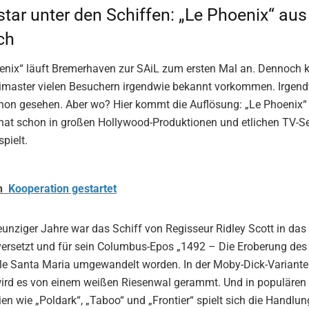
star unter den Schiffen: „Le Phoenix“ aus
ch
enix“ läuft Bremerhaven zur SAiL zum ersten Mal an. Dennoch k
imaster vielen Besuchern irgendwie bekannt vorkommen. Irgen
hon gesehen. Aber wo? Hier kommt die Auflösung: „Le Phoenix“ i
hat schon in großen Hollywood-Produktionen und etlichen TV-Se
pielt.
h
Kooperation gestartet
unziger Jahre war das Schiff von Regisseur Ridley Scott in das
versetzt und für sein Columbus-Epos „1492 – Die Eroberung des
lle Santa Maria umgewandelt worden. In der Moby-Dick-Variante 
 wird es von einem weißen Riesenwal gerammt. Und in populären
en wie „Poldark“, „Taboo“ und „Frontier“ spielt sich die Handlu