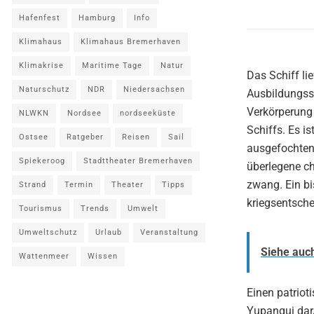
Hafenfest
Hamburg
Info
Klimahaus
Klimahaus Bremerhaven
Klimakrise
Maritime Tage
Natur
Das Schiff li
Naturschutz
NDR
Niedersachsen
Ausbildungssc
Verkörperung
NLWKN
Nordsee
nordseeküste
Schiffs. Es i
Ostsee
Ratgeber
Reisen
Sail
ausgefochtene
Spiekeroog
Stadttheater Bremerhaven
überlegene ch
zwang. Ein bi
Strand
Termin
Theater
Tipps
kriegsentsche
Tourismus
Trends
Umwelt
Umweltschutz
Urlaub
Veranstaltung
Siehe auc
Wattenmeer
Wissen
Einen patriot
Yupanqui dar,