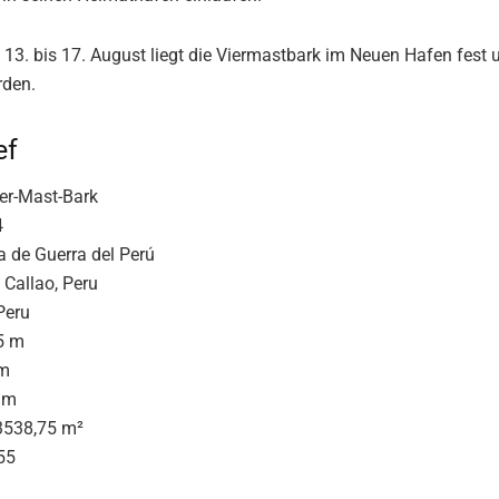
13. bis 17. August liegt die Viermastbark im Neuen Hafen fest
rden.
ef
ier-Mast-Bark
4
a de Guerra del Perú
Callao, Peru
Peru
5 m
 m
5 m
 3538,75 m²
55