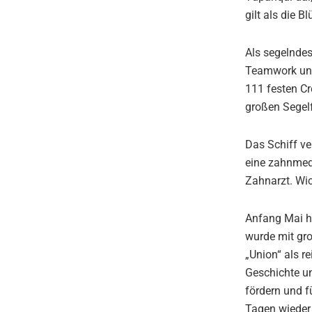
gilt als die B
Als segelndes
Teamwork und 
111 festen Cr
großen Segel
Das Schiff ve
eine zahnmedi
Zahnarzt. Wic
Anfang Mai h
wurde mit gro
„Union“ als r
Geschichte un
fördern und f
Tagen wieder 