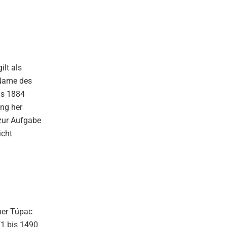
ilt als
 Name des
is 1884
ng her
 zur Aufgabe
icht
cher Túpac
71 bis 1490