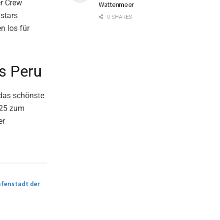
er Crew
Wattenmeer
lstars
0 SHARES
n los für
us Peru
 das schönste
025 zum
er
fenstadt der