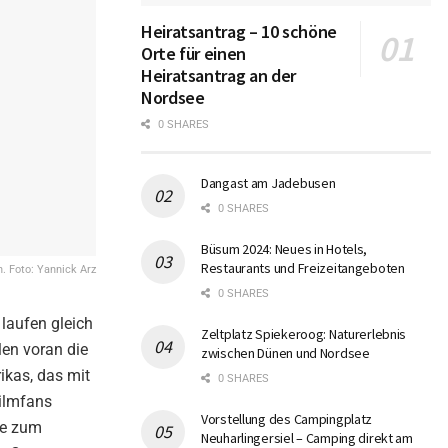
Heiratsantrag – 10 schöne
Orte für einen
Heiratsantrag an der
Nordsee
0 SHARES
Dangast am Jadebusen
0 SHARES
Büsum 2024: Neues in Hotels,
Restaurants und Freizeitangeboten
h. Foto: Yannick Arz
0 SHARES
 laufen gleich
Zeltplatz Spiekeroog: Naturerlebnis
len voran die
zwischen Dünen und Nordsee
ikas, das mit
0 SHARES
Filmfans
Vorstellung des Campingplatz
te zum
Neuharlingersiel – Camping direkt am