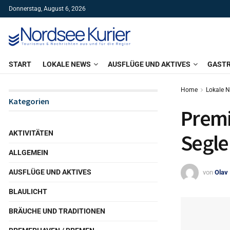
Donnerstag, August 6, 2026
START
LOKALE NEWS
AUSFLÜGE UND AKTIVES
GAST
Home
Lokale 
Kategorien
Premi
AKTIVITÄTEN
Segle
ALLGEMEIN
AUSFLÜGE UND AKTIVES
von
Olav
BLAULICHT
BRÄUCHE UND TRADITIONEN