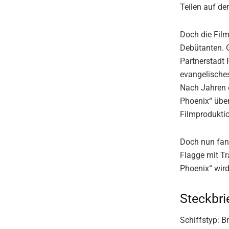
Teilen auf de
Doch die Film
Debütanten. 
Partnerstadt 
evangelisches
Nach Jahren d
Phoenix“ über
Filmproduktio
Doch nun fand
Flagge mit Tr
Phoenix“ wir
Steckbri
Schiffstyp: B