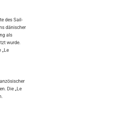
te des Sail-
ns dänischer
ng als
tzt wurde.
e „Le
ranzösischer
en. Die „Le
n.