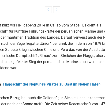
ef kurz vor Heiligabend 2014 in Callao vom Stapel. Es dient als
hiff für künftige Führungskräfte der peruanischen Marine und g
 der maritimen Tradition des Landes. Darauf verweist auch der
st nach der Segelfregatte „Unión“ benannt, die in dem von 1879 b
n Salpeterkrieg zwischen Chile und Peru das von der Ausstattu
ilenische Dampfschiff „Rimac“ zum Streichen der Flagge, also
s heute gefeierter Sieg der peruanischen Marine, auch wenn er n
idend war.
h
Flaggschiff der Neptune’s Pirates zu Gast im Neuen Hafen
ischen Bezug hat auch die Galionsfigur. Sie stellt den Inkaherrs
 der nach der Sonne greift. Die Zeit seiner Regentschaft von 14