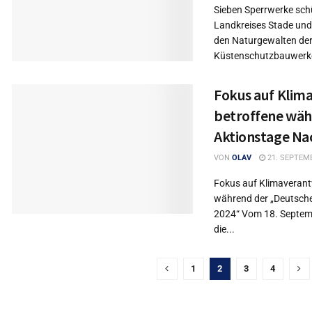
Sieben Sperrwerke sch
Landkreises Stade und
den Naturgewalten der
Küstenschutzbauwerke
Fokus auf Klima
betroffene wäh
Aktionstage Nac
VON
OLAV
21. SEPTEM
Fokus auf Klimaverant
während der „Deutsche
2024“ Vom 18. Septemb
die...
1
2
3
4