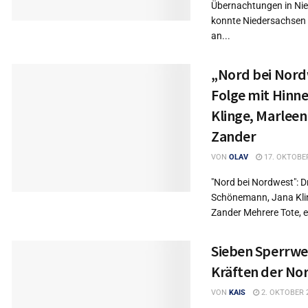
Übernachtungen in Ni
konnte Niedersachsen
an...
„Nord bei Nord
Folge mit Hinn
Klinge, Marlee
Zander
VON
OLAV
17. OKTOBE
"Nord bei Nordwest": D
Schönemann, Jana Kli
Zander Mehrere Tote, ei
Sieben Sperrwer
Kräften der No
VON
KAIS
2. OKTOBER 