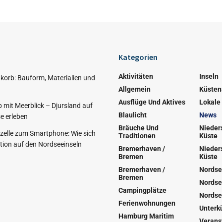
Kategorien
Aktivitäten
Inseln
korb: Bauform, Materialien und
Allgemein
Küsten
Ausflüge Und Aktives
Lokale
 mit Meerblick – Djursland auf
Blaulicht
News
e erleben
Bräuche Und
Nieder
nzelle zum Smartphone: Wie sich
Traditionen
Küste
ion auf den Nordseeinseln
Bremerhaven /
Nieder
Bremen
Küste
Bremerhaven /
Nordse
Bremen
Nordse
Campingplätze
Nordse
Ferienwohnungen
Unterk
Hamburg Maritim
Verans