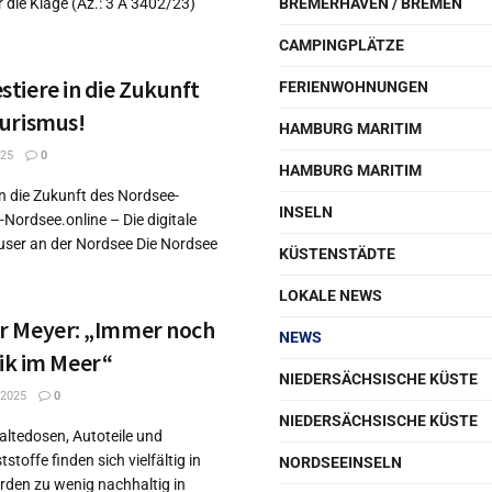
die Klage (Az.: 3 A 3402/23)
BREMERHAVEN / BREMEN
CAMPINGPLÄTZE
tiere in die Zukunft
FERIENWOHNUNGEN
urismus!
HAMBURG MARITIM
25
0
HAMBURG MARITIM
n die Zukunft des Nordsee-
INSELN
Nordsee.online – Die digitale
user an der Nordsee Die Nordsee
KÜSTENSTÄDTE
LOKALE NEWS
r Meyer: „Immer noch
NEWS
stik im Meer“
NIEDERSÄCHSISCHE KÜSTE
 2025
0
NIEDERSÄCHSISCHE KÜSTE
altedosen, Autoteile und
toffe finden sich vielfältig in
NORDSEEINSELN
rden zu wenig nachhaltig in