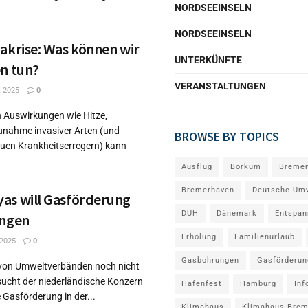
NORDSEEINSELN
NORDSEEINSELN
akrise: Was können wir
UNTERKÜNFTE
en tun?
VERANSTALTUNGEN
 2025
0
en Auswirkungen wie Hitze,
Zunahme invasiver Arten (und
BROWSE BY TOPICS
uen Krankheitserregern) kann
Ausflug
Borkum
Breme
Bremerhaven
Deutsche Umw
as will Gasförderung
DUH
Dänemark
Entspan
ingen
Erholung
Familienurlaub
2025
0
Gasbohrungen
Gasförderun
von Umweltverbänden noch nicht
sucht der niederländische Konzern
Hafenfest
Hamburg
Inf
 Gasförderung in der...
Klimahaus
Klimahaus Brem