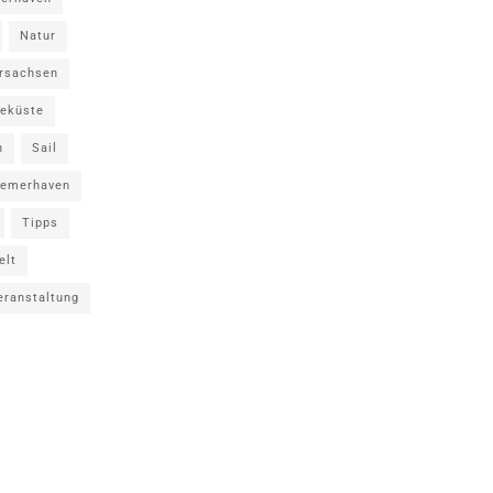
Natur
rsachsen
eküste
n
Sail
remerhaven
Tipps
elt
eranstaltung