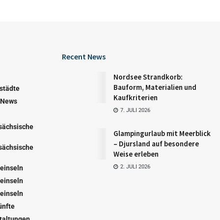
Recent News
Nordsee Strandkorb:
Bauform, Materialien und
städte
Kaufkriterien
 News
7. JULI 2026
sächsische
Glampingurlaub mit Meerblick
– Djursland auf besondere
sächsische
Weise erleben
2. JULI 2026
einseln
einseln
einseln
ünfte
taltungen