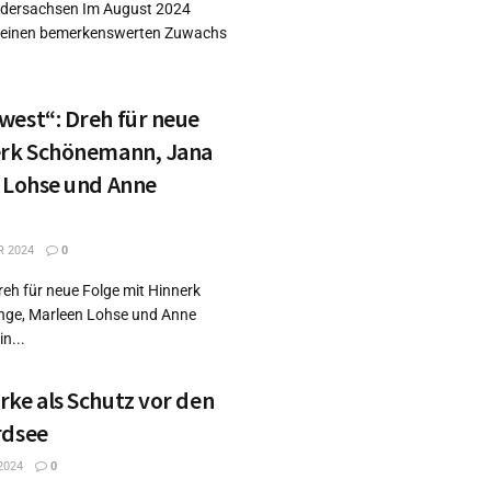
edersachsen Im August 2024
 einen bemerkenswerten Zuwachs
west“: Dreh für neue
erk Schönemann, Jana
n Lohse und Anne
R 2024
0
reh für neue Folge mit Hinnerk
nge, Marleen Lohse und Anne
n...
ke als Schutz vor den
rdsee
2024
0